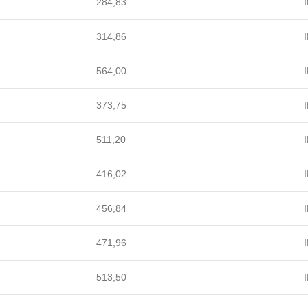
284,83
I
314,86
I
564,00
I
373,75
I
511,20
I
416,02
I
456,84
I
471,96
I
513,50
I