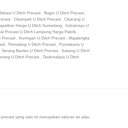
Bekasi U Ditch Precast
,
Bogor U Ditch Precast
,
recast
,
Cikampek U Ditch Precast
,
Cikarang U
apatkan Harga U Ditch Sumedang
,
Indramayu U
ual Precast U Ditch Lampung Harga Pabrik
,
h Precast
,
Kuningan U Ditch Precast
,
Majalengka
ast
,
Pemalang U Ditch Precast
,
Purwakarta U
Serang Banten U Ditch Precast
,
Subang U Ditch
erang U Ditch Precast
,
Tasikmalaya U Ditch
 precast yang satu ini merupakan saluran air atau