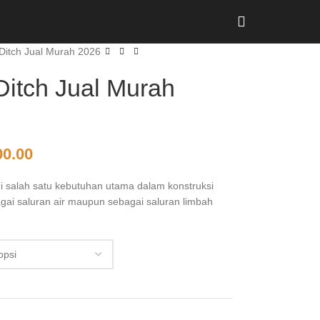
Ditch Jual Murah 2026
Ditch Jual Murah
00.00
di salah satu kebutuhan utama dalam konstruksi
agai saluran air maupun sebagai saluran limbah