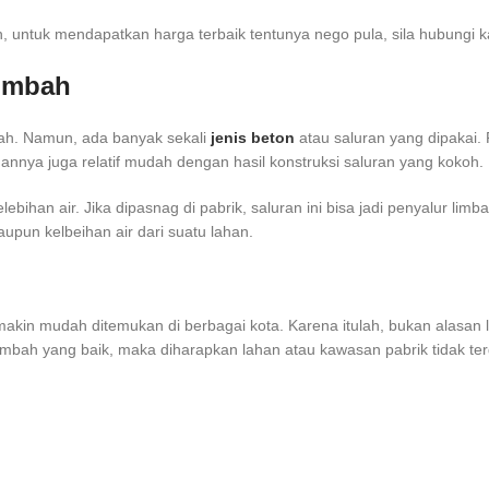
, untuk mendapatkan harga terbaik tentunya nego pula, sila hubungi 
Limbah
bah. Namun, ada banyak sekali
jenis beton
atau saluran yang dipakai. 
nnya juga relatif mudah dengan hasil konstruksi saluran yang kokoh.
ihan air. Jika dipasnag di pabrik, saluran ini bisa jadi penyalur limba
aupun kelbeihan air dari suatu lahan.
emakin mudah ditemukan di berbagai kota. Karena itulah, bukan alasan 
limbah yang baik, maka diharapkan lahan atau kawasan pabrik tidak te