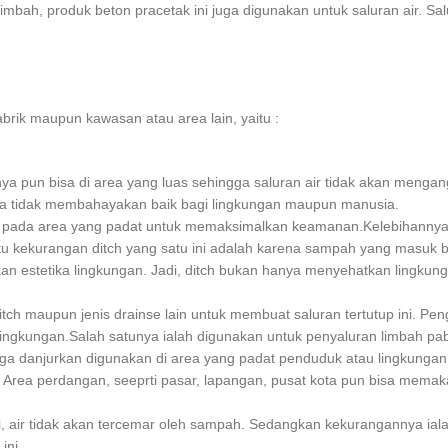
imbah, produk beton pracetak ini juga digunakan untuk saluran air. Sal
abrik maupun kawasan atau area lain, yaitu :
nya pun bisa di area yang luas sehingga saluran air tidak akan meng
nya tidak membahayakan baik bagi lingkungan maupun manusia.
k ada pada area yang padat untuk memaksimalkan keamanan.Kelebihann
atu kekurangan ditch yang satu ini adalah karena sampah yang masuk b
 estetika lingkungan. Jadi, ditch bukan hanya menyehatkan lingkun
ditch maupun jenis drainse lain untuk membuat saluran tertutup ini.
gkungan.Salah satunya ialah digunakan untuk penyaluran limbah pabr
juga danjurkan digunakan di area yang padat penduduk atau lingkungan
ea perdangan, seeprti pasar, lapangan, pusat kota pun bisa memakai di
 air tidak akan tercemar oleh sampah. Sedangkan kekurangannya ialah,
ini.