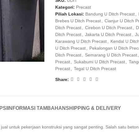
SKU:
UDIT
Kategori:
Precast
Piliah Lokasi:
Bandung U Ditch Precast
,
Brebes U Ditch Precast
,
Cianjur U Ditch P
Ditch Precast
,
Cirebon U Ditch Precast
,
D
Ditch Precast
,
Jakarta U Ditch Precast
,
J
Karawang U Ditch Precast
,
Kendal U Ditc
U Ditch Precast
,
Pekalongan U Ditch Prec
Ditch Precast
,
Semarang U Ditch Precast
,
Precast
,
Sukabumi U Ditch Precast
,
Tang
Precast
,
Tegal U Ditch Precast
Share:
PSI
INFORMASI TAMBAHAN
SHIPPING & DELIVERY
jual untuk pekerjaan konstruksi yang sangat penting. Salah satu beton