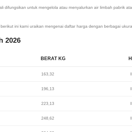
ali difungsikan untuk mengelola atau menyalurkan air limbah pabrik ata
rikut ini kami uraikan mengenai daftar harga dengan berbagai ukuran 
h 2026
BERAT KG
H
163,32
I
196,13
I
223,13
I
248,62
I