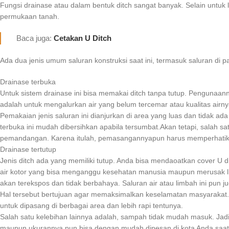
Fungsi drainase atau dalam bentuk ditch sangat banyak. Selain untuk l
permukaan tanah.
Baca juga:
Cetakan U Ditch
Ada dua jenis umum saluran konstruksi saat ini, termasuk saluran di p
Drainase terbuka
Untuk sistem drainase ini bisa memakai ditch tanpa tutup. Pengunaan
adalah untuk mengalurkan air yang belum tercemar atau kualitas air
Pemakaian jenis saluran ini dianjurkan di area yang luas dan tida
terbuka ini mudah dibersihkan apabila tersumbat.Akan tetapi, salah s
pemandangan. Karena itulah, pemasangannyapun harus memperhatikan
Drainase tertutup
Jenis ditch ada yang memiliki tutup. Anda bisa mendaoatkan cover U 
air kotor yang bisa menganggu kesehatan manusia maupun merusak lin
akan terekspos dan tidak berbahaya. Saluran air atau limbah ini pun 
Hal tersebut bertujuan agar memaksimalkan keselamatan masyarakat. Ar
untuk dipasang di berbagai area dan lebih rapi tentunya.
Salah satu kelebihan lainnya adalah, sampah tidak mudah masuk. Jadi,
maupun ukurannya pun bisa dengan mudah dipesan di kota Anda saat 