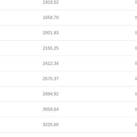
1919,52
I
1658,70
I
2001,83
I
2155,25
I
2412,34
I
2575,37
I
2884,92
I
3059,64
I
3225,60
I