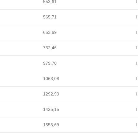
553,61
I
565,71
I
653,69
I
732,46
I
979,70
I
1063,08
I
1292,99
I
1425,15
I
1553,69
I