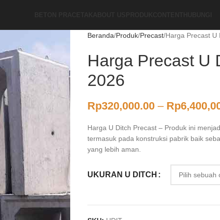
BETON PRACETAK
ABOUT US
PRODUK
CONTENT
HUBUNGI
Beranda
Produk
Precast
Harga Precast U 
Harga Precast U 
2026
Rp
320,000.00
–
Rp
6,400,0
Harga U Ditch Precast – Produk ini menja
termasuk pada konstruksi pabrik baik seb
yang lebih aman.
UKURAN U DITCH