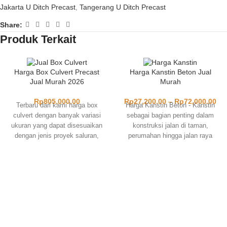
Jakarta U Ditch Precast
,
Tangerang U Ditch Precast
Share:
Produk Terkait
Harga Box Culvert Precast
Harga Kanstin Beton Jual
Jual Murah 2026
Murah
Rp
805,000.00
Rp
27,200.00
–
Rp
72,000.00
Terbaru dari kami harga box
Harga Kanstin Beton - Kanstin
culvert dengan banyak variasi
sebagai bagian penting dalam
ukuran yang dapat disesuaikan
konstruksi jalan di taman,
dengan jenis proyek saluran,
perumahan hingga jalan raya
underpass dan jenis drainase
yang memiliki ragam jenis,
lainnya. Produk precast box
bentuk dan ukuran yang mudah
culvert sebagai saluran air masa
ditemui di pasaran. Material yang
kini yang memiliki berbagai
terbuat dari beton precast ini
kelebihan karena merupakan
dapat kami jual dengan beberapa
beton pracetak yang serbaguna
jenis ukuran dan type, untuk
dan tahan lama serta mudah
spesifikasi teknis serta info
memasangnya.
lainnya anda dapat menghubungi
kami pada layanan kontak yang